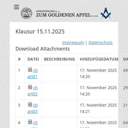
Zum Goldenen
Apfel - Freimaurer
Eutin
Klausur 15.11.2025
Impressum
|
Datenschutz
Download Attachments
#
DATEI
BESCHREIBUNG
HINZUFÜGEDATUM
DA
1
ch
17. November 2025
49
art01
14:20
2
ch
17. November 2025
29
art02
14:20
3
ch
17. November 2025
21
art03
14:21
4
ch
17. November 2025
64